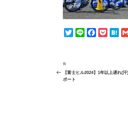
T
Li
F
P
H
wi
n
a
o
at
tt
e
c
ck
e
er
e
et
n
投
前
前
b
a
稿
の
【富士ヒル2024】1年以上遅れ(汗
o
投
ポート
ナ
o
稿
ビ
k
ゲ
ー
シ