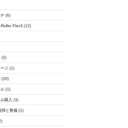
ッチ
(6)
oller Flex3
(12)
察
(5)
ャージ
(1)
ル
(20)
ドル
(1)
ール購入
(3)
清掃と整備
(1)
2)