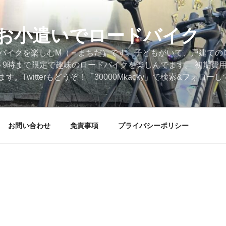
円のお小遣いでロードバイク
ードバイクを楽しむM（＝まちだ）です。子どもがいて、戸建ての
～9時まで限定で趣味のロードバイクを楽しんでます。 初期費
。Twitterもどうぞ！「30000Mkacky」で検索&フォロ
お問い合わせ
免責事項
プライバシーポリシー