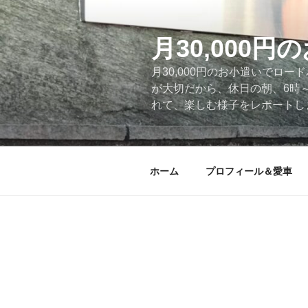
コ
ン
テ
月30,000
ン
月30,000円のお小遣いでロ
ツ
が大切だから、休日の朝、6時
へ
れて、楽しむ様子をレポートします
ス
キ
ッ
プ
ホーム
プロフィール＆愛車