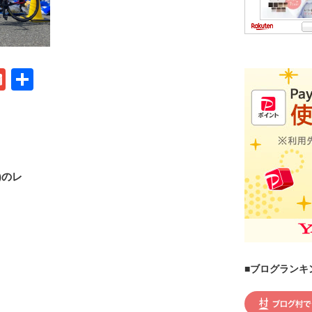
G
共
m
有
ail
)のレ
■ブログランキ