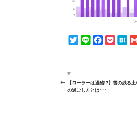
T
Li
F
P
H
wi
n
a
o
at
tt
e
c
ck
e
er
e
et
n
投
前
前
b
a
稿
の
【ローラーは過酷!?】雪の残る土
o
投
の過ごし方とは･･･
ナ
o
稿
ビ
k
ゲ
ー