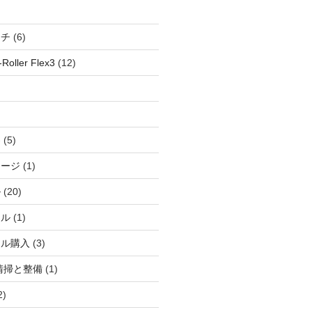
ッチ
(6)
oller Flex3
(12)
察
(5)
ャージ
(1)
ル
(20)
ドル
(1)
ール購入
(3)
清掃と整備
(1)
2)