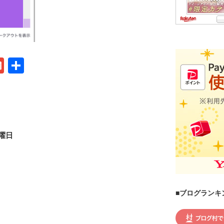
G
共
m
有
ail
曜日
■ブログランキ