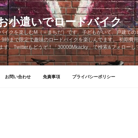
円のお小遣いでロードバイク
ードバイクを楽しむM（＝まちだ）です。子どもがいて、戸建ての
～9時まで限定で趣味のロードバイクを楽しんでます。 初期費
。Twitterもどうぞ！「30000Mkacky」で検索&フォロ
お問い合わせ
免責事項
プライバシーポリシー