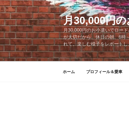
コ
ン
テ
月30,000
ン
月30,000円のお小遣いでロ
ツ
が大切だから、休日の朝、6時
へ
れて、楽しむ様子をレポートします
ス
キ
ッ
プ
ホーム
プロフィール＆愛車