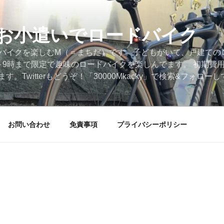
円のお小遣いでロードバイク
ードバイクを楽しむM（＝まちだ）です。子どもがいて、戸建ての
～9時まで限定で趣味のロードバイクを楽しんでます。 初期費
。Twitterもどうぞ！「30000Mkacky」で検索&フォロ
お問い合わせ
免責事項
プライバシーポリシー