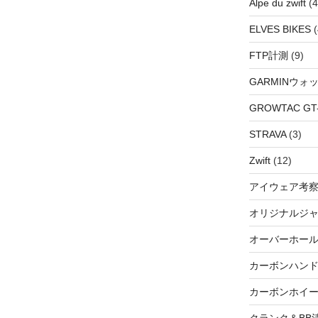
Alpe du zwift
(4
ELVES BIKES
(
FTP計測
(9)
GARMINウォ
GROWTAC GT-R
STRAVA
(3)
Zwift
(12)
アイウェア考
オリジナルジ
オーバーホー
カーボンハン
カーボンホイ
クランク＆BB