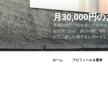
コ
ン
テ
月30,000
ン
月30,000円のお小遣いでロ
ツ
が大切だから、休日の朝、6時
へ
れて、楽しむ様子をレポートします
ス
キ
ッ
プ
ホーム
プロフィール＆愛車