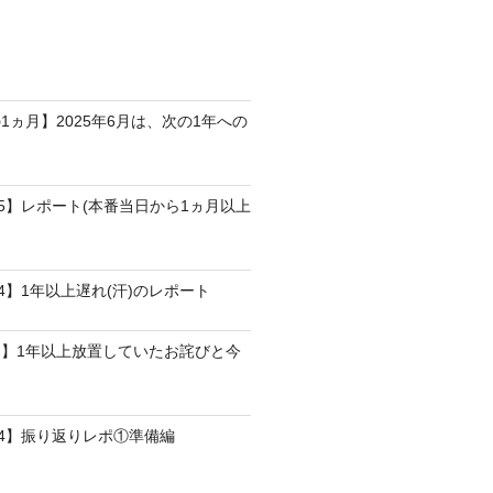
1ヵ月】2025年6月は、次の1年への
25】レポート(本番当日から1ヵ月以上
4】1年以上遅れ(汗)のレポート
】1年以上放置していたお詫びと今
24】振り返りレポ①準備編