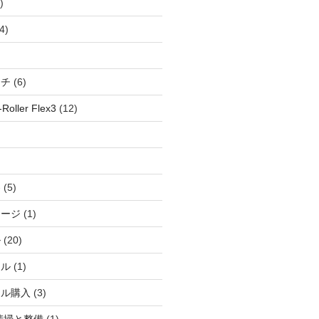
)
4)
ッチ
(6)
oller Flex3
(12)
察
(5)
ャージ
(1)
ル
(20)
ドル
(1)
ール購入
(3)
清掃と整備
(1)