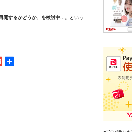
再開するかどうか、を検討中…。
という
G
共
m
有
ail
■ブログランキ