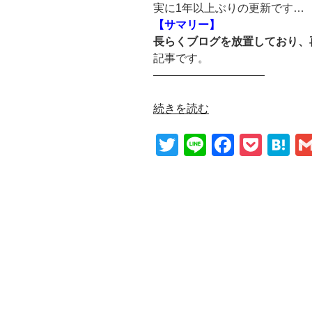
実に1年以上ぶりの更新です…
【サマリー】
長らくブログを放置しており、
記事です。
——————————
"【ブ
続きを読む
ロ
T
Li
F
P
H
グ
再
wi
n
a
o
at
開？】
tt
e
c
ck
e
1
er
e
et
n
年
以
b
a
上
o
放
o
置
し
k
て