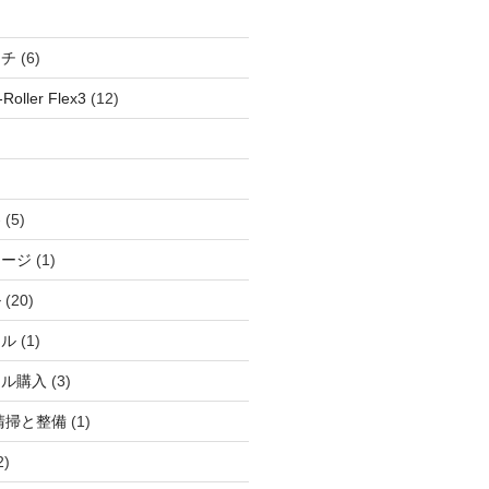
ッチ
(6)
oller Flex3
(12)
察
(5)
ャージ
(1)
ル
(20)
ドル
(1)
ール購入
(3)
清掃と整備
(1)
2)