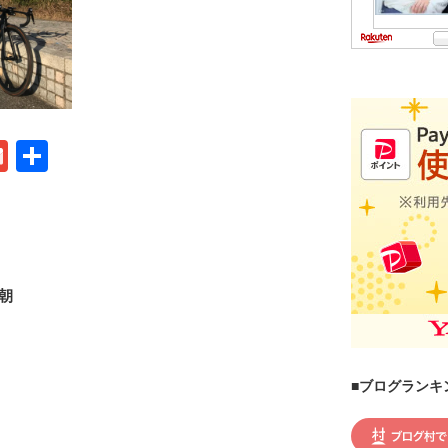
G
共
m
有
ail
朝
■ブログランキ