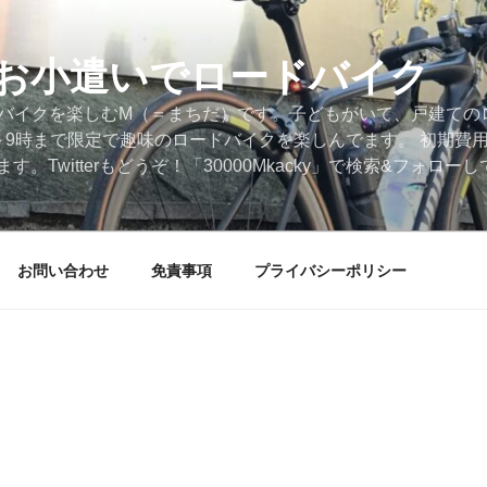
円のお小遣いでロードバイク
ードバイクを楽しむM（＝まちだ）です。子どもがいて、戸建ての
～9時まで限定で趣味のロードバイクを楽しんでます。 初期費
。Twitterもどうぞ！「30000Mkacky」で検索&フォロ
お問い合わせ
免責事項
プライバシーポリシー