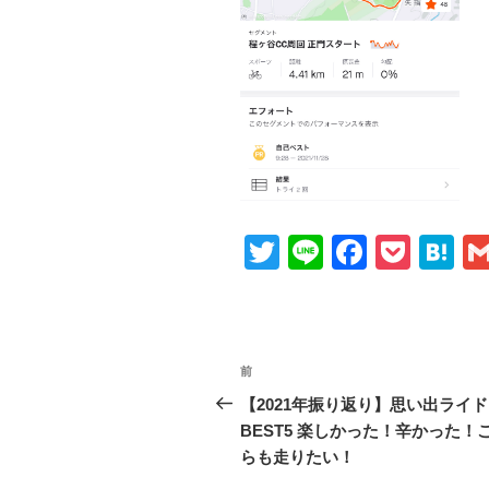
T
Li
F
P
H
wi
n
a
o
at
tt
e
c
ck
e
er
e
et
n
投
前
前
b
a
稿
の
【2021年振り返り】思い出ライド
o
投
BEST5 楽しかった！辛かった！
ナ
o
稿
らも走りたい！
ビ