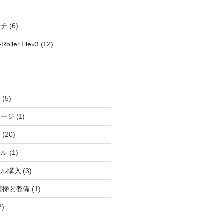
ッチ
(6)
oller Flex3
(12)
察
(5)
ャージ
(1)
ル
(20)
ドル
(1)
ール購入
(3)
清掃と整備
(1)
2)