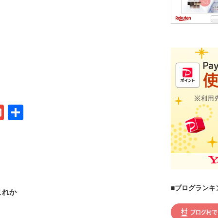
G
共
m
有
ail
■ブログランキ
これか