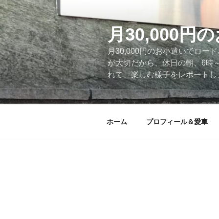
コ
ン
テ
月30,000
ン
月30,000円のお小遣いでロ
ツ
が大切だから、休日の朝、6時
へ
れて、楽しむ様子をレポートします
ス
キ
ッ
プ
ホーム
プロフィール＆愛車