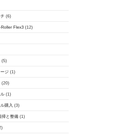
ッチ
(6)
oller Flex3
(12)
察
(5)
ャージ
(1)
ル
(20)
ドル
(1)
ール購入
(3)
清掃と整備
(1)
2)