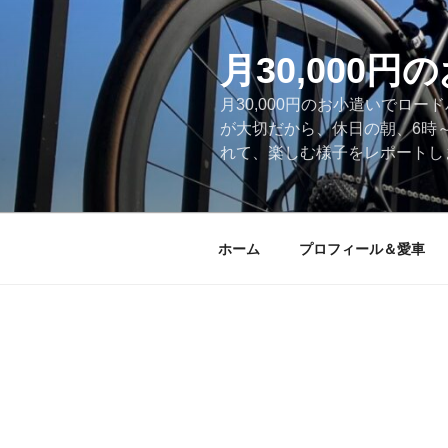
コ
ン
テ
月30,000
ン
月30,000円のお小遣いでロ
ツ
が大切だから、休日の朝、6時
へ
れて、楽しむ様子をレポートします
ス
キ
ッ
プ
ホーム
プロフィール＆愛車