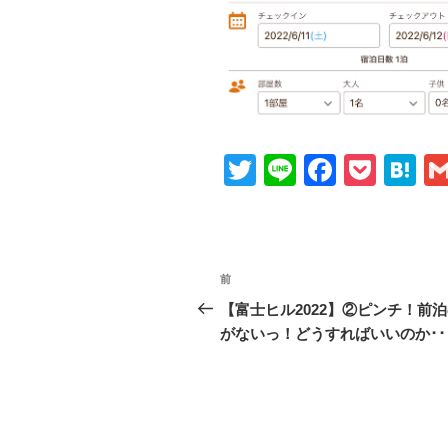
T
Li
F
P
H
wi
n
a
o
at
tt
e
c
ck
e
er
e
et
n
投
前
前
b
a
稿
の
【富士ヒル2022】②ピンチ！前
o
投
がないっ！どうすればいいのか･･
ナ
o
稿
ビ
k
ゲ