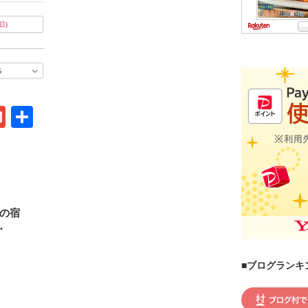
G
共
m
有
ail
泊の宿
･
■ブログランキ