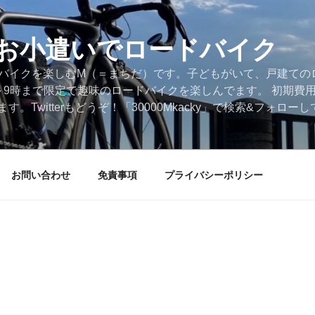
円のお小遣いでロードバイク
ードバイクを楽しむM（＝まちだ）です。子どもがいて、戸建ての
～9時まで限定で趣味のロードバイクを楽しんでます。 初期費
。Twitterもどうぞ！「30000Mkacky」で検索&フォロ
お問い合わせ
免責事項
プライバシーポリシー