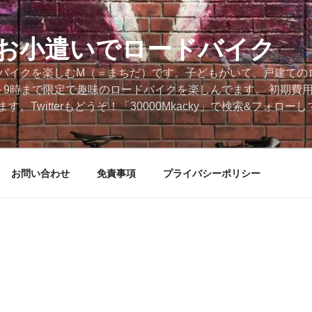
円のお小遣いでロードバイク
ードバイクを楽しむM（＝まちだ）です。子どもがいて、戸建ての
～9時まで限定で趣味のロードバイクを楽しんでます。 初期費
。Twitterもどうぞ！「30000Mkacky」で検索&フォロ
お問い合わせ
免責事項
プライバシーポリシー