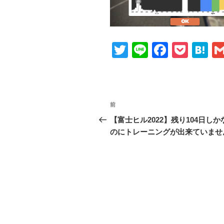
T
Li
F
P
H
wi
n
a
o
at
tt
e
c
ck
e
er
e
et
n
投
前
前
b
a
稿
の
【富士ヒル2022】残り104日しか
o
投
のにトレーニングが出来ていませ
ナ
o
稿
ビ
k
ゲ
ー
シ