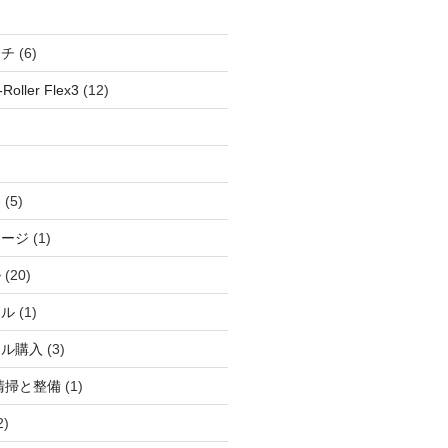
ッチ
(6)
oller Flex3
(12)
察
(5)
ャージ
(1)
ル
(20)
ドル
(1)
ール購入
(3)
清掃と整備
(1)
2)