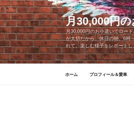
コ
ン
テ
月30,000
ン
月30,000円のお小遣いでロ
ツ
が大切だから、休日の朝、6時
へ
れて、楽しむ様子をレポートします
ス
キ
ッ
プ
ホーム
プロフィール＆愛車