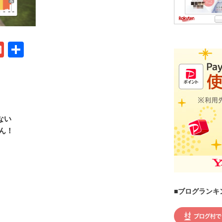
G
共
m
有
ail
ない
ん！
■ブログランキ