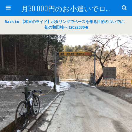
月30,000円のお小遣いでロードバイク
Back to 【本日のライド】ポタリングでベースを作る目的のついでに、
初の和田峠へ!(20220304)