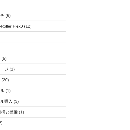
ッチ
(6)
oller Flex3
(12)
察
(5)
ャージ
(1)
ル
(20)
ドル
(1)
ール購入
(3)
清掃と整備
(1)
2)