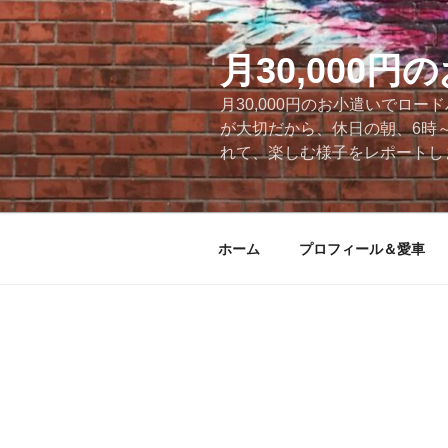
コ
ン
テ
月30,000
ン
月30,000円のお小遣いでロ
ツ
が大切だから、休日の朝、6時
へ
れて、楽しむ様子をレポートします
ス
キ
ッ
プ
ホーム
プロフィール＆愛車