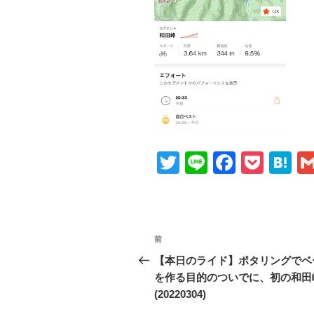
T
Li
F
P
H
wi
n
a
o
at
tt
e
c
ck
e
er
e
et
n
投
前
前
b
a
稿
の
【本日のライド】ポタリングでベ
o
投
を作る目的のついでに、初の和田
ナ
o
稿
(20220304)
ビ