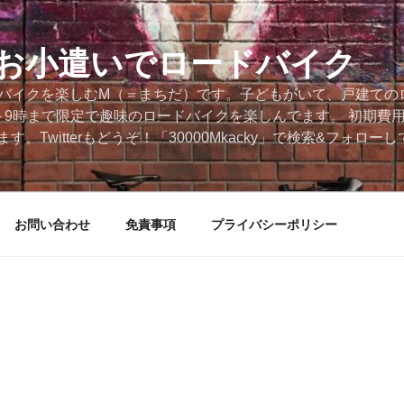
円のお小遣いでロードバイク
ードバイクを楽しむM（＝まちだ）です。子どもがいて、戸建ての
～9時まで限定で趣味のロードバイクを楽しんでます。 初期費
。Twitterもどうぞ！「30000Mkacky」で検索&フォロ
お問い合わせ
免責事項
プライバシーポリシー