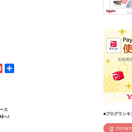
G
共
m
有
ail
ース
■ブログランキ
峠へ!