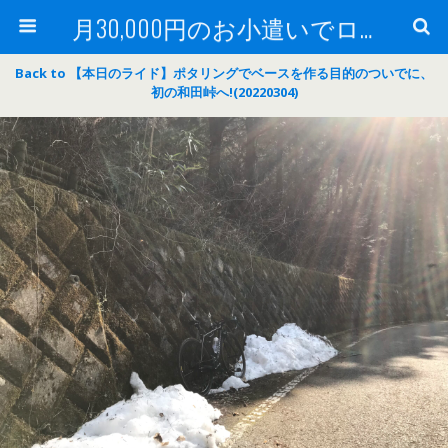
月30,000円のお小遣いでロードバイク
Back to 【本日のライド】ポタリングでベースを作る目的のついでに、
初の和田峠へ!(20220304)