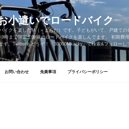
円のお小遣いでロードバイク
ードバイクを楽しむM（＝まちだ）です。子どもがいて、戸建ての
～9時まで限定で趣味のロードバイクを楽しんでます。 初期費
。Twitterもどうぞ！「30000Mkacky」で検索&フォロ
お問い合わせ
免責事項
プライバシーポリシー