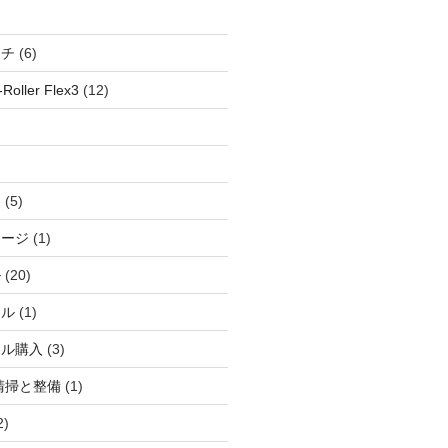
ッチ
(6)
oller Flex3
(12)
察
(5)
ャージ
(1)
ル
(20)
ドル
(1)
ール購入
(3)
清掃と整備
(1)
2)