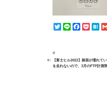
T
Li
F
P
H
wi
n
a
o
at
tt
e
c
ck
e
er
e
et
n
投
前
前
b
a
稿
の
【富士ヒル2022】路面が濡れて
o
投
を走れないので、3月のFTP計測実
ナ
o
稿
ビ
k
ゲ
ー
シ