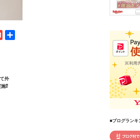
G
共
m
有
ail
いて外
施⁉
■ブログランキ