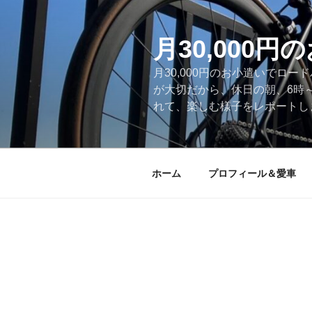
コ
ン
テ
月30,000
ン
月30,000円のお小遣いでロ
ツ
が大切だから、休日の朝、6時
へ
れて、楽しむ様子をレポートします
ス
キ
ッ
プ
ホーム
プロフィール＆愛車