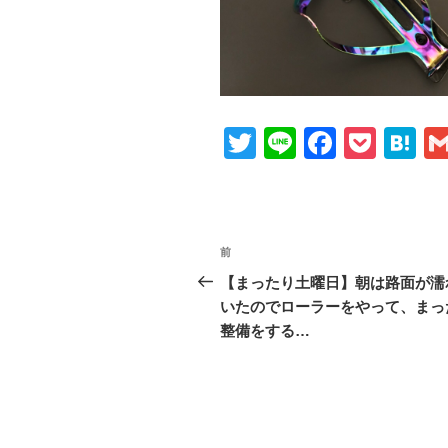
T
Li
F
P
H
wi
n
a
o
at
tt
e
c
ck
e
er
e
et
n
投
前
前
b
a
稿
の
【まったり土曜日】朝は路面が濡
o
投
いたのでローラーをやって、まっ
ナ
o
稿
整備をする…
ビ
k
ゲ
ー