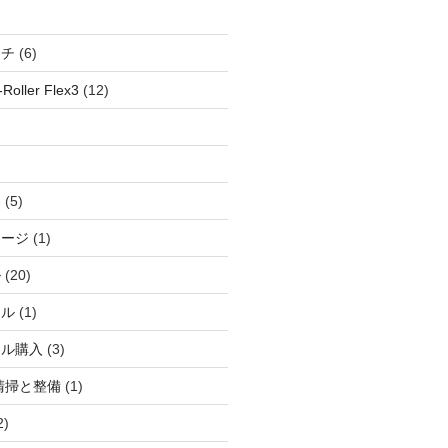
ッチ
(6)
oller Flex3
(12)
察
(5)
ャージ
(1)
ル
(20)
ドル
(1)
ール購入
(3)
清掃と整備
(1)
2)