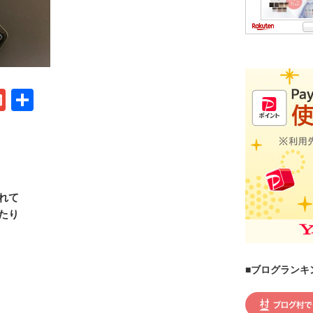
G
共
m
有
ail
れて
たり
■ブログランキ