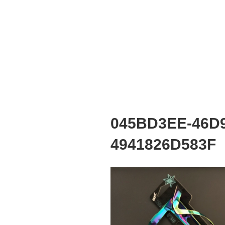
045BD3EE-46D
4941826D583F