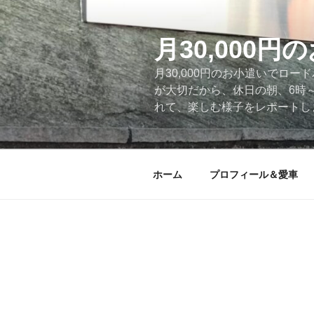
コ
ン
テ
月30,000
ン
月30,000円のお小遣いでロ
ツ
が大切だから、休日の朝、6時
へ
れて、楽しむ様子をレポートします
ス
キ
ッ
プ
ホーム
プロフィール＆愛車