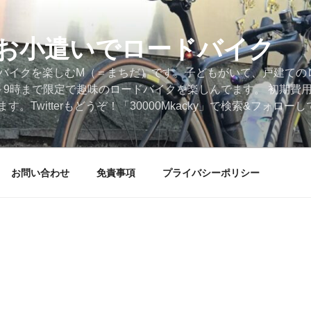
円のお小遣いでロードバイク
ードバイクを楽しむM（＝まちだ）です。子どもがいて、戸建ての
～9時まで限定で趣味のロードバイクを楽しんでます。 初期費
。Twitterもどうぞ！「30000Mkacky」で検索&フォロ
お問い合わせ
免責事項
プライバシーポリシー