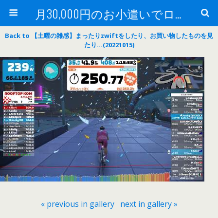
月30,000円のお小遣いでロードバイク
Back to 【土曜の雑感】まったりzwiftをしたり、お買い物したものを見
たり…(20221015)
« previous in gallery
next in gallery »