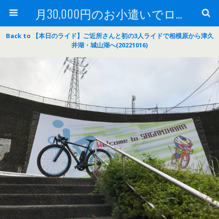
月30,000円のお小遣いでロードバイク
Back to 【本日のライド】ご近所さんと初の3人ライドで相模原から津久
井湖・城山湖へ(20221016)