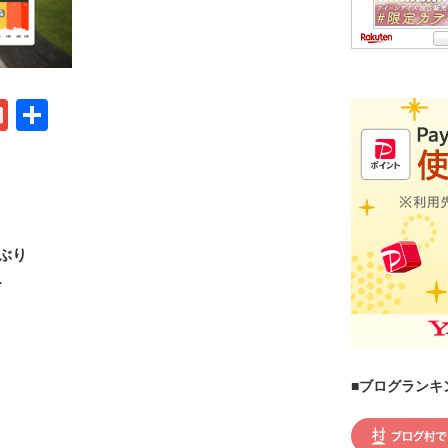
G
共
m
有
ail
ぶり
…
■ブログランキ