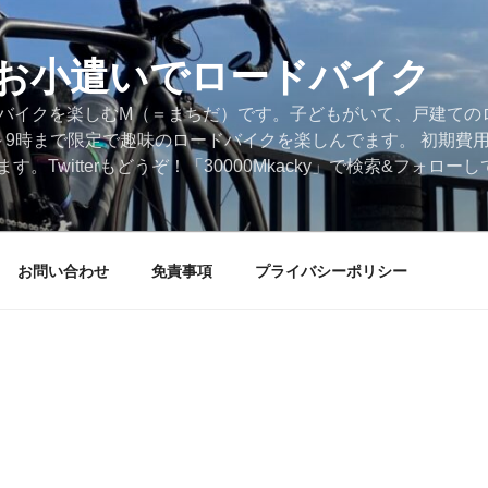
円のお小遣いでロードバイク
ードバイクを楽しむM（＝まちだ）です。子どもがいて、戸建ての
～9時まで限定で趣味のロードバイクを楽しんでます。 初期費
。Twitterもどうぞ！「30000Mkacky」で検索&フォロ
お問い合わせ
免責事項
プライバシーポリシー