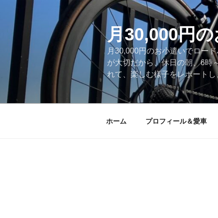
コ
ン
テ
月30,000
ン
月30,000円のお小遣いでロ
ツ
が大切だから、休日の朝、6時
へ
れて、楽しむ様子をレポートします
ス
キ
ッ
プ
ホーム
プロフィール＆愛車