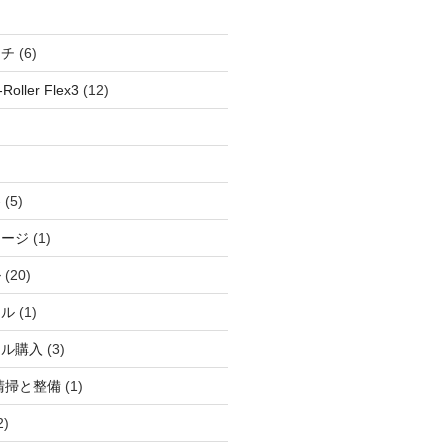
ッチ
(6)
oller Flex3
(12)
察
(5)
ャージ
(1)
ル
(20)
ドル
(1)
ール購入
(3)
清掃と整備
(1)
2)