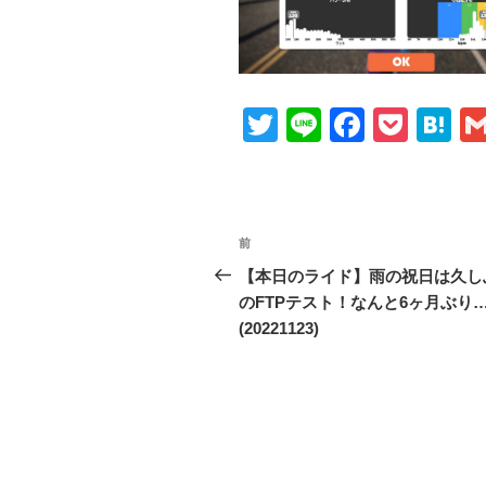
T
Li
F
P
H
wi
n
a
o
at
tt
e
c
ck
e
er
e
et
n
投
前
前
b
a
稿
の
【本日のライド】雨の祝日は久し
o
投
のFTPテスト！なんと6ヶ月ぶり
ナ
o
稿
(20221123)
ビ
k
ゲ
ー
シ