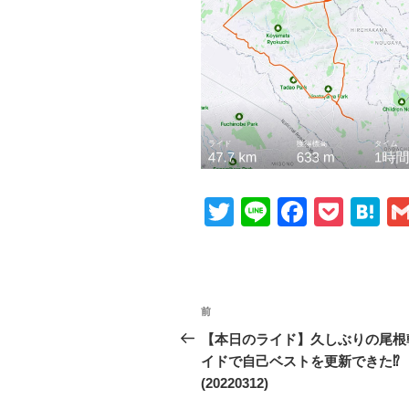
T
Li
F
P
H
wi
n
a
o
at
tt
e
c
ck
e
er
e
et
n
投
前
前
b
a
稿
の
【本日のライド】久しぶりの尾根
o
投
イドで自己ベストを更新できた⁉
ナ
o
稿
(20220312)
ビ