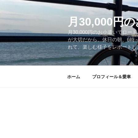
コ
ン
テ
月30,000
ン
月30,000円のお小遣いでロ
ツ
が大切だから、休日の朝、6時
へ
れて、楽しむ様子をレポートします
ス
キ
ッ
プ
ホーム
プロフィール＆愛車