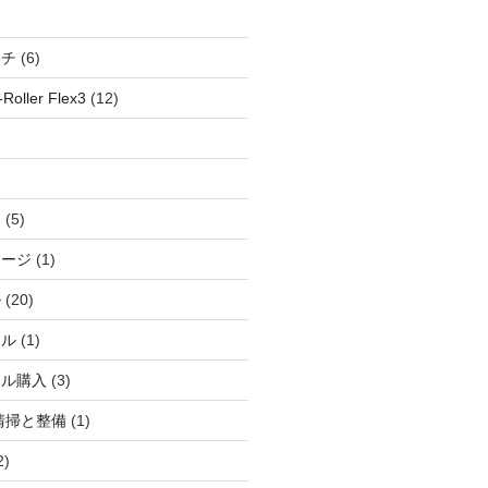
ッチ
(6)
oller Flex3
(12)
察
(5)
ャージ
(1)
ル
(20)
ドル
(1)
ール購入
(3)
清掃と整備
(1)
2)