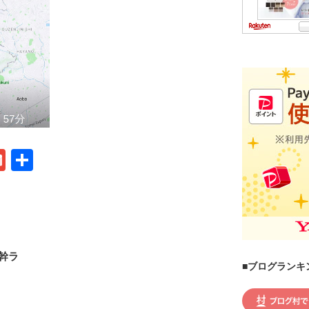
G
共
m
有
ail
幹ラ
■ブログランキ