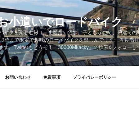
円のお小遣いでロードバイク
ードバイクを楽しむM（＝まちだ）です。子どもがいて、戸建ての
～9時まで限定で趣味のロードバイクを楽しんでます。 初期費
。Twitterもどうぞ！「30000Mkacky」で検索&フォロ
お問い合わせ
免責事項
プライバシーポリシー