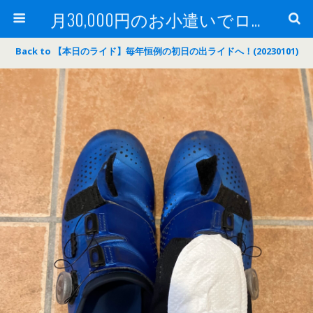
月30,000円のお小遣いでロードバイク
Back to 【本日のライド】毎年恒例の初日の出ライドへ！(20230101)