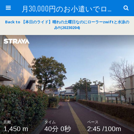
月30,000円のお小遣いでロードバイク
Back to 【本日のライド】晴れの土曜日なのにローラーzwiftと水泳の
み‼(20230204)