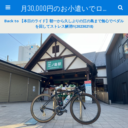
月30,000円のお小遣いでロードバイク
Back to 【本日のライド】朝一から久しぶりの江の島まで無心でペダル
を回してストレス解消‼(20230218)