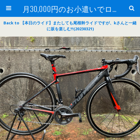
月30,000円のお小遣いでロードバイク
Back to 【本日のライド】またしても尾根幹ライドですが、kさんと一緒
に坂を楽しむ‼(20230321)