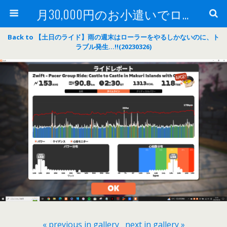
月30,000円のお小遣いでロードバイク
Back to 【土日のライド】雨の週末はローラーをやるしかないのに、ト
ラブル発生…‼(20230326)
« previous in gallery
next in gallery »