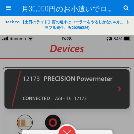
月30,000円のお小遣いでロードバイク
Back to 【土日のライド】雨の週末はローラーをやるしかないのに、ト
ラブル発生…‼(20230326)