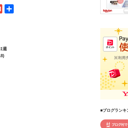
G
共
m
有
ail
の1週
8)
■ブログランキ