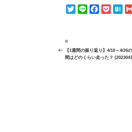
T
Li
F
P
H
wi
n
a
o
at
tt
e
c
ck
e
er
e
et
n
投
前
前
b
a
稿
の
【1週間の振り返り】4/10～4/26
o
投
間はどのくらい走った？ (2023041
ナ
o
稿
ビ
k
ゲ
ー
シ
ョ
ン