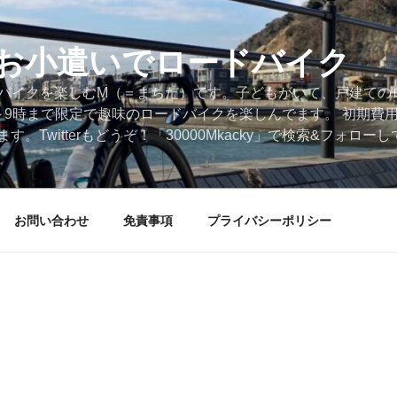
円のお小遣いでロードバイク
ードバイクを楽しむM（＝まちだ）です。子どもがいて、戸建ての
～9時まで限定で趣味のロードバイクを楽しんでます。 初期費
。Twitterもどうぞ！「30000Mkacky」で検索&フォロ
お問い合わせ
免責事項
プライバシーポリシー