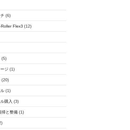
ッチ
(6)
oller Flex3
(12)
察
(5)
ャージ
(1)
ル
(20)
ドル
(1)
ール購入
(3)
清掃と整備
(1)
2)