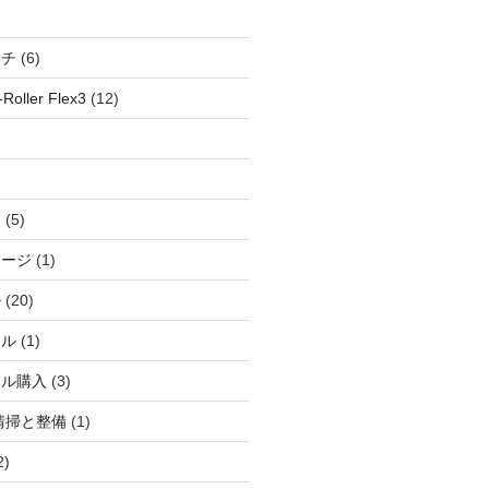
ッチ
(6)
oller Flex3
(12)
察
(5)
ャージ
(1)
ル
(20)
ドル
(1)
ール購入
(3)
清掃と整備
(1)
2)