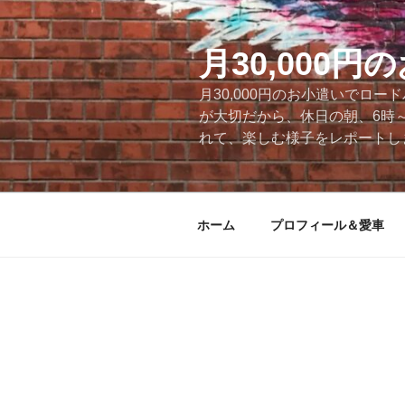
コ
ン
テ
月30,000
ン
月30,000円のお小遣いでロ
ツ
が大切だから、休日の朝、6時
へ
れて、楽しむ様子をレポートします
ス
キ
ッ
プ
ホーム
プロフィール＆愛車