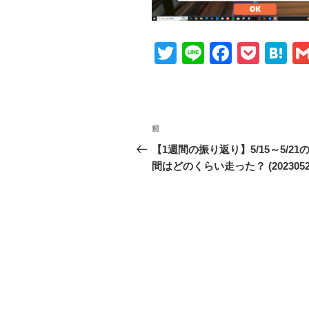
T
Li
F
P
H
wi
n
a
o
at
tt
e
c
ck
e
er
e
et
n
投
前
前
b
a
稿
の
【1週間の振り返り】5/15～5/21
o
投
間はどのくらい走った？ (2023052
ナ
o
稿
ビ
k
ゲ
ー
シ
ョ