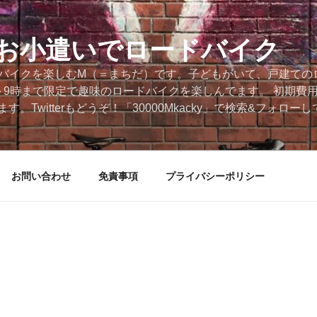
円のお小遣いでロードバイク
ードバイクを楽しむM（＝まちだ）です。子どもがいて、戸建ての
～9時まで限定で趣味のロードバイクを楽しんでます。 初期費
。Twitterもどうぞ！「30000Mkacky」で検索&フォロ
お問い合わせ
免責事項
プライバシーポリシー