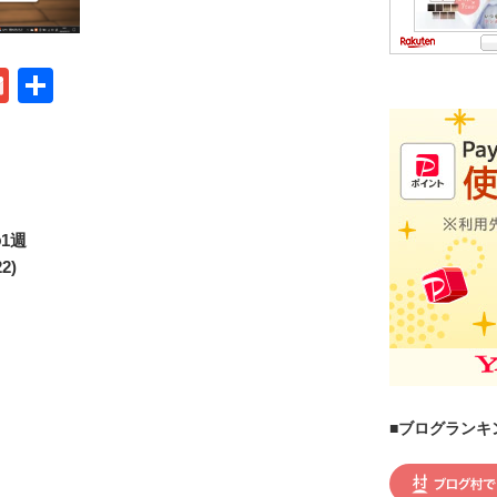
G
共
m
有
ail
の1週
2)
■ブログランキ