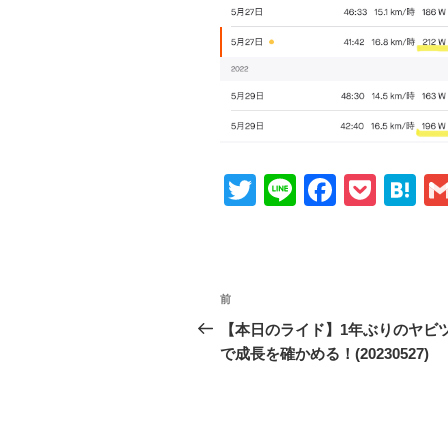
T
Li
F
P
H
wi
n
a
o
at
tt
e
c
ck
e
er
e
et
n
投
前
前
b
a
稿
の
【本日のライド】1年ぶりのヤビ
o
投
で成長を確かめる！(20230527)
ナ
o
稿
ビ
k
ゲ