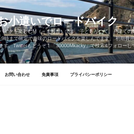
円のお小遣いでロードバイク
ードバイクを楽しむM（＝まちだ）です。子どもがいて、戸建ての
～9時まで限定で趣味のロードバイクを楽しんでます。 初期費
。Twitterもどうぞ！「30000Mkacky」で検索&フォロ
お問い合わせ
免責事項
プライバシーポリシー