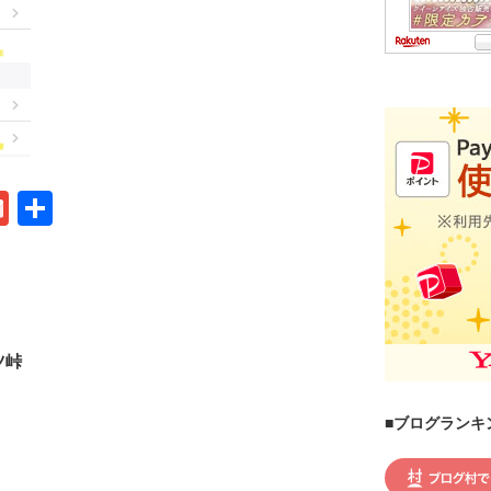
G
共
m
有
ail
ツ峠
■ブログランキ