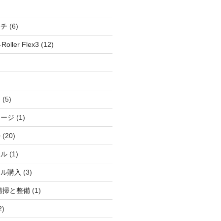
ッチ
(6)
oller Flex3
(12)
察
(5)
ャージ
(1)
ル
(20)
ドル
(1)
ール購入
(3)
清掃と整備
(1)
2)