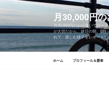
コ
ン
テ
月30,000
ン
月30,000円のお小遣いでロ
ツ
が大切だから、休日の朝、6時
へ
れて、楽しむ様子をレポートします
ス
キ
ッ
プ
ホーム
プロフィール＆愛車