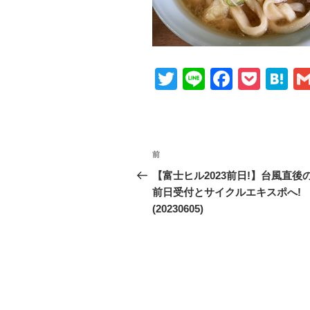
T
Li
F
P
H
wi
n
a
o
at
tt
e
c
ck
e
er
e
et
n
投
前
前
b
a
稿
の
【富士ヒル2023前日!】台風直後
o
投
前日受付とサイクルエキスポへ!
ナ
o
稿
(20230605)
ビ
k
ゲ
ー
シ