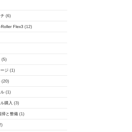
ッチ
(6)
oller Flex3
(12)
察
(5)
ャージ
(1)
ル
(20)
ドル
(1)
ール購入
(3)
清掃と整備
(1)
2)