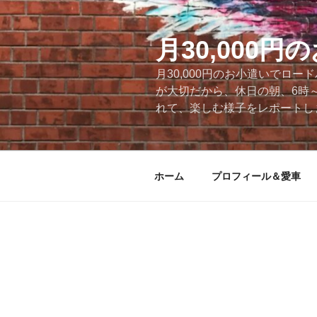
コ
ン
テ
月30,000
ン
月30,000円のお小遣いでロ
ツ
が大切だから、休日の朝、6時
へ
れて、楽しむ様子をレポートします
ス
キ
ッ
プ
ホーム
プロフィール＆愛車