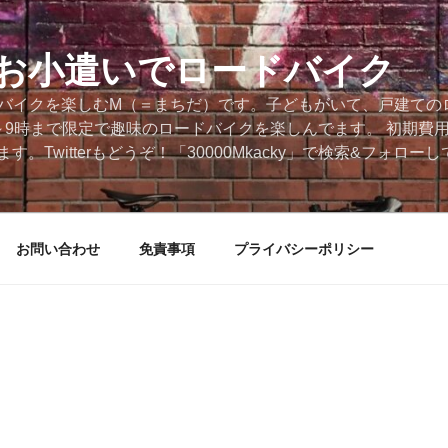
円のお小遣いでロードバイク
ードバイクを楽しむM（＝まちだ）です。子どもがいて、戸建ての
～9時まで限定で趣味のロードバイクを楽しんでます。 初期費
。Twitterもどうぞ！「30000Mkacky」で検索&フォロ
お問い合わせ
免責事項
プライバシーポリシー