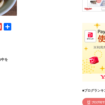
G
共
m
有
ail
の中を
■ブログランキ