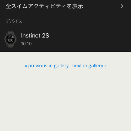
« previous in gallery
next in gallery »