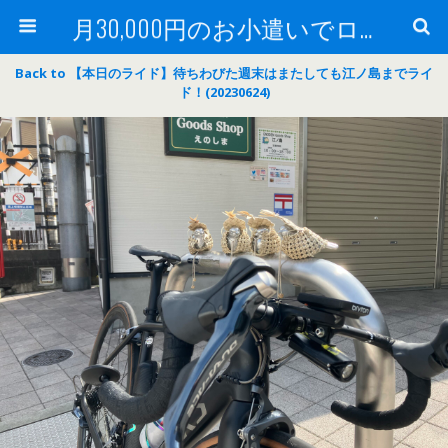
月30,000円のお小遣いでロードバイク
Back to 【本日のライド】待ちわびた週末はまたしても江ノ島までライ
ド！(20230624)