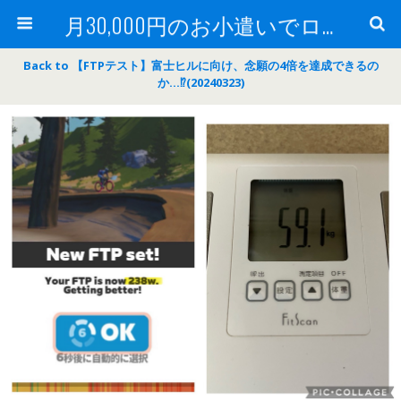
月30,000円のお小遣いでロードバイク
Back to 【FTPテスト】富士ヒルに向け、念願の4倍を達成できるの
か…⁉(20240323)