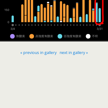
« previous in gallery
next in gallery »