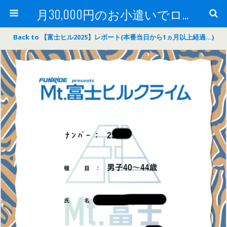
月30,000円のお小遣いでロードバイク
Back to 【富士ヒル2025】レポート(本番当日から1ヵ月以上経過…)