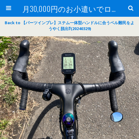
月30,000円のお小遣いでロードバイク
Back to 【パーツインプレ】ステム一体型ハンドルに合うベル難民をよ
うやく脱出⁉(20240329)