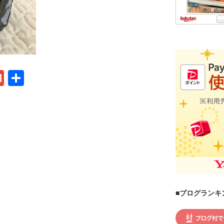
G
共
m
有
ail
■ブログランキ