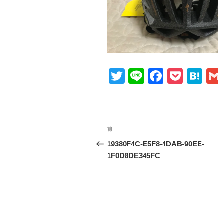
T
Li
F
P
H
wi
n
a
o
at
tt
e
c
ck
e
er
e
et
n
投
前
前
b
a
稿
の
19380F4C-E5F8-4DAB-90EE-
o
投
1F0D8DE345FC
ナ
o
稿
ビ
k
ゲ
ー