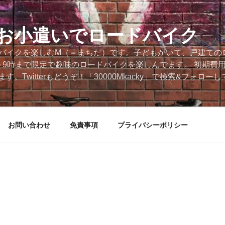
円のお小遣いでロードバイク
ードバイクを楽しむM（＝まちだ）です。子どもがいて、戸建ての
～9時まで限定で趣味のロードバイクを楽しんでます。 初期費
。Twitterもどうぞ！「30000Mkacky」で検索&フォロ
お問い合わせ
免責事項
プライバシーポリシー