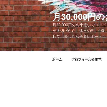
コ
ン
テ
月30,000
ン
月30,000円のお小遣いでロ
ツ
が大切だから、休日の朝、6時
へ
れて、楽しむ様子をレポートします
ス
キ
ッ
プ
ホーム
プロフィール＆愛車