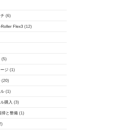
ッチ
(6)
oller Flex3
(12)
察
(5)
ャージ
(1)
ル
(20)
ドル
(1)
ール購入
(3)
清掃と整備
(1)
2)