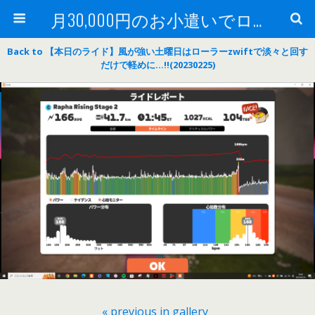
月30,000円のお小遣いでロードバイク
Back to 【本日のライド】風が強い土曜日はローラーzwiftで淡々と回す
だけで軽めに…‼(20230225)
« previous in gallery