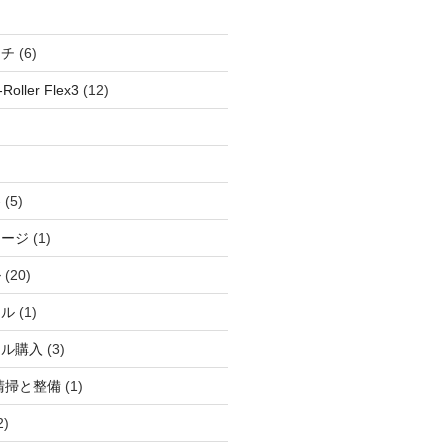
ッチ
(6)
oller Flex3
(12)
察
(5)
ャージ
(1)
ル
(20)
ドル
(1)
ール購入
(3)
清掃と整備
(1)
2)