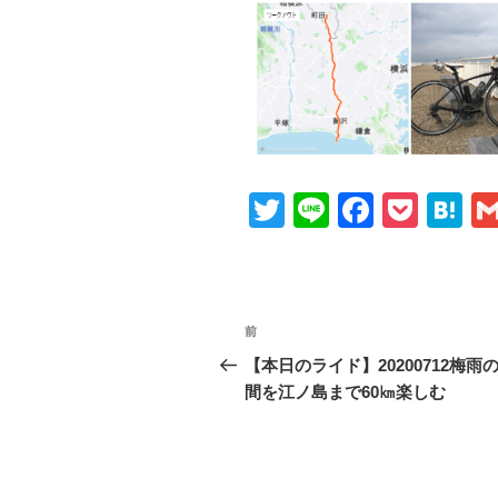
T
Li
F
P
H
wi
n
a
o
at
tt
e
c
ck
e
er
e
et
n
投
前
前
b
a
稿
の
【本日のライド】20200712梅雨
o
投
間を江ノ島まで60㎞楽しむ
ナ
o
稿
ビ
k
ゲ