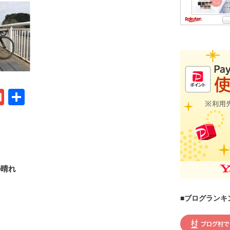
G
共
m
有
ail
の晴れ
■ブログランキ