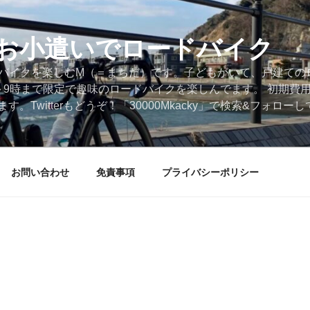
円のお小遣いでロードバイク
ードバイクを楽しむM（＝まちだ）です。子どもがいて、戸建ての
～9時まで限定で趣味のロードバイクを楽しんでます。 初期費
。Twitterもどうぞ！「30000Mkacky」で検索&フォロ
お問い合わせ
免責事項
プライバシーポリシー