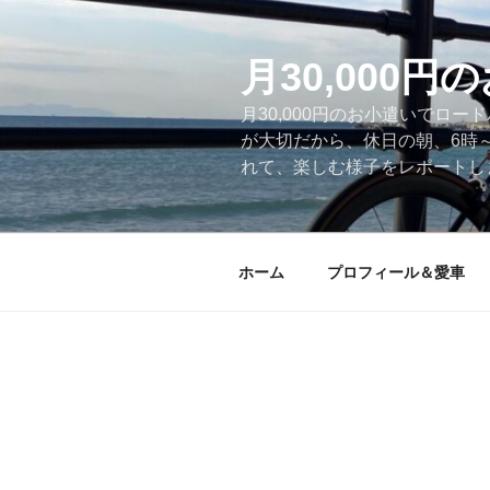
コ
ン
テ
月30,000
ン
月30,000円のお小遣いでロ
ツ
が大切だから、休日の朝、6時
へ
れて、楽しむ様子をレポートします
ス
キ
ッ
プ
ホーム
プロフィール＆愛車