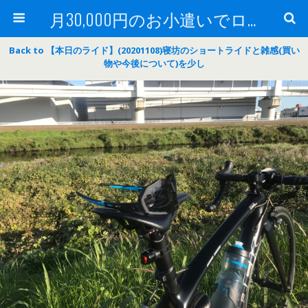
月30,000円のお小遣いでロードバイク
Back to 【本日のライド】(20201108)寝坊のショートライドと雑感(買い
物や今後について)を少し