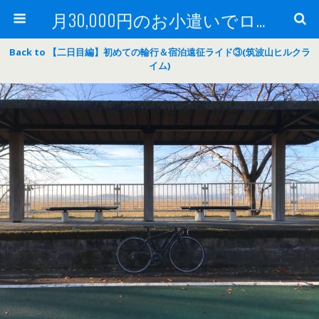
月30,000円のお小遣いでロードバイク
Back to 【二日目編】初めての輪行＆宿泊遠征ライド③(筑波山ヒルクラ
イム)