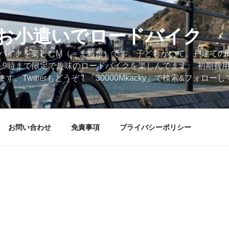
円のお小遣いでロードバイク
ードバイクを楽しむM（＝まちだ）です。子どもがいて、戸建ての
～9時まで限定で趣味のロードバイクを楽しんでます。 初期費
。Twitterもどうぞ！「30000Mkacky」で検索&フォロ
お問い合わせ
免責事項
プライバシーポリシー