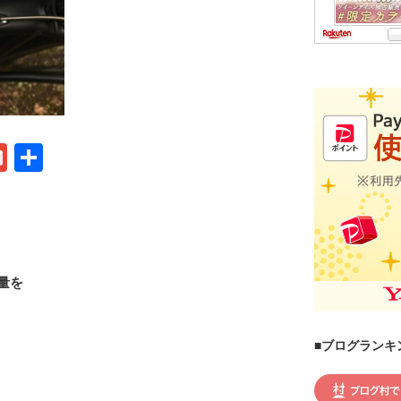
G
共
m
有
ail
量を
■ブログランキ