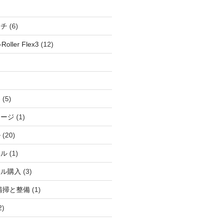
ッチ
(6)
oller Flex3
(12)
察
(5)
ャージ
(1)
ル
(20)
ドル
(1)
ール購入
(3)
清掃と整備
(1)
2)