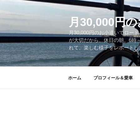
コ
ン
テ
月30,000
ン
月30,000円のお小遣いでロ
ツ
が大切だから、休日の朝、6時
へ
れて、楽しむ様子をレポートします
ス
キ
ッ
プ
ホーム
プロフィール＆愛車