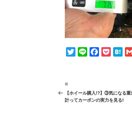
T
Li
F
P
H
wi
n
a
o
at
tt
e
c
ck
e
er
e
et
n
投
前
前
b
a
稿
の
【ホイール購入!?】③気になる重
o
投
計ってカーボンの実力を見る!
ナ
o
稿
ビ
k
ゲ