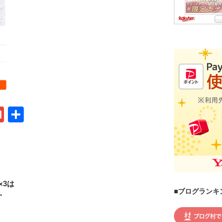
G
共
m
有
ail
×3は
■ブログランキ
･