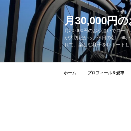
コ
ン
テ
月30,000
ン
月30,000円のお小遣いでロ
ツ
が大切だから、休日の朝、6時
へ
れて、楽しむ様子をレポートします
ス
キ
ッ
プ
ホーム
プロフィール＆愛車