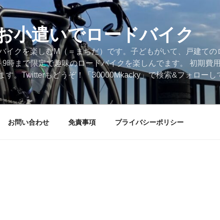
円のお小遣いでロードバイク
ードバイクを楽しむM（＝まちだ）です。子どもがいて、戸建ての
～9時まで限定で趣味のロードバイクを楽しんでます。 初期費
。Twitterもどうぞ！「30000Mkacky」で検索&フォロ
お問い合わせ
免責事項
プライバシーポリシー