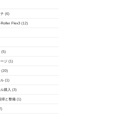
ッチ
(6)
oller Flex3
(12)
察
(5)
ャージ
(1)
ル
(20)
ドル
(1)
ール購入
(3)
清掃と整備
(1)
2)