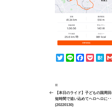
T
Li
F
P
H
wi
n
a
o
at
tt
e
c
ck
e
er
e
et
n
投
前
前
b
a
稿
の
【本日のライド】子どもの国周回
o
投
短時間で追い込めてヘロヘロに･･
ナ
o
稿
(20220130)
ビ