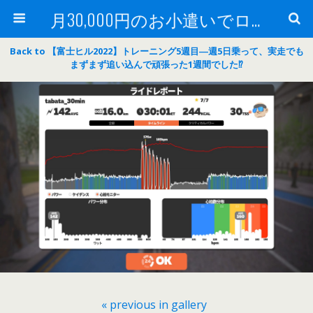
月30,000円のお小遣いでロードバイク
Back to 【富士ヒル2022】トレーニング5週目―週5日乗って、実走でも
まずまず追い込んで頑張った1週間でした⁉
« previous in gallery