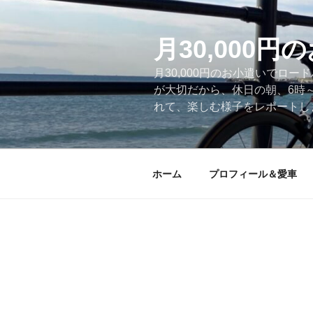
コ
ン
テ
月30,000
ン
月30,000円のお小遣いでロ
ツ
が大切だから、休日の朝、6時
へ
れて、楽しむ様子をレポートします
ス
キ
ッ
プ
ホーム
プロフィール＆愛車