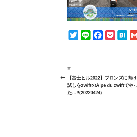
T
Li
F
P
H
wi
n
a
o
at
tt
e
c
ck
e
er
e
et
n
投
前
前
b
a
稿
の
【富士ヒル2022】ブロンズに向
o
投
試しをzwiftのAlpe du zwiftで
ナ
o
稿
た…‼(20220424)
ビ
k
ゲ
ー
シ