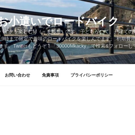
円のお小遣いでロードバイク
ードバイクを楽しむM（＝まちだ）です。子どもがいて、戸建ての
～9時まで限定で趣味のロードバイクを楽しんでます。 初期費
。Twitterもどうぞ！「30000Mkacky」で検索&フォロ
お問い合わせ
免責事項
プライバシーポリシー