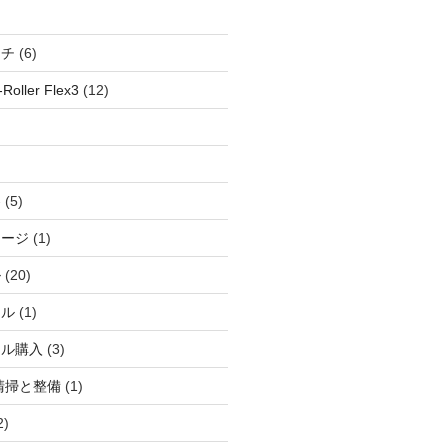
ッチ
(6)
oller Flex3
(12)
察
(5)
ャージ
(1)
ル
(20)
ドル
(1)
ール購入
(3)
清掃と整備
(1)
2)