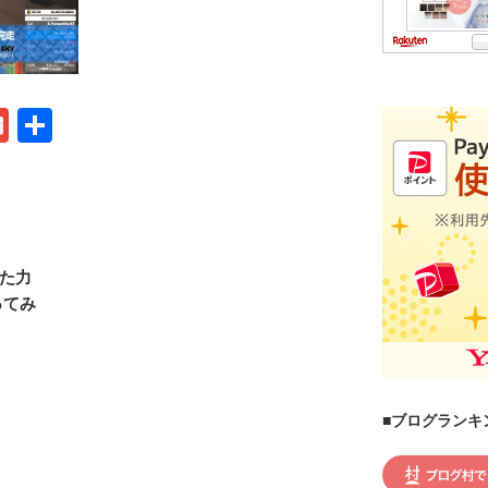
G
共
m
有
ail
けた力
やってみ
■ブログランキ