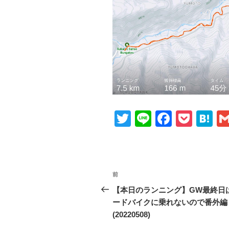
T
Li
F
P
H
wi
n
a
o
at
tt
e
c
ck
e
er
e
et
n
投
前
前
b
a
稿
の
【本日のランニング】GW最終日
o
投
ードバイクに乗れないので番外編
ナ
o
稿
(20220508)
ビ