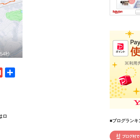
G
共
m
有
ail
はロ
■ブログランキ