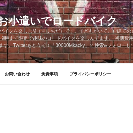
円のお小遣いでロードバイク
ードバイクを楽しむM（＝まちだ）です。子どもがいて、戸建ての
～9時まで限定で趣味のロードバイクを楽しんでます。 初期費
。Twitterもどうぞ！「30000Mkacky」で検索&フォロ
お問い合わせ
免責事項
プライバシーポリシー