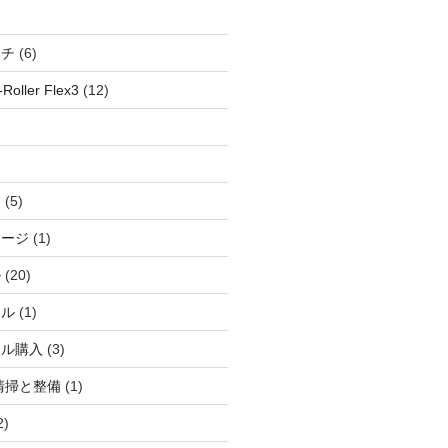
ッチ
(6)
oller Flex3
(12)
察
(5)
ャージ
(1)
ル
(20)
ドル
(1)
ール購入
(3)
清掃と整備
(1)
2)