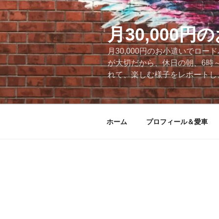
コ
ン
テ
月30,000
ン
月30,000円のお小遣いでロ
ツ
が大切だから、休日の朝、6時
へ
れて、楽しむ様子をレポートします
ス
キ
ッ
プ
ホーム
プロフィール＆愛車