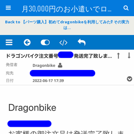
月30,000円のお小遣いでロードバイク
Back to 【パーツ購入】初めてdragonbikeを利用してみた⁉ その実力
は…