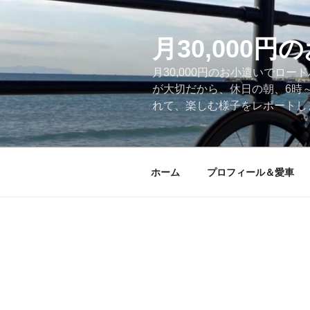
コ
ン
テ
月30,000
ン
月30,000円のお小遣いでロ
ツ
が大切だから、休日の朝、6時
へ
れて、楽しむ様子をレポートします
ス
キ
ッ
プ
ホーム
プロフィール＆愛車