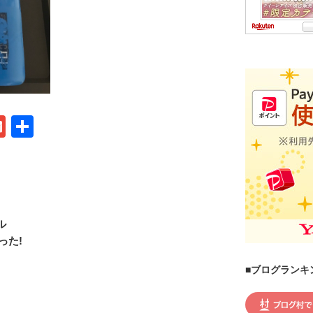
G
共
m
有
ail
ル
った!
■ブログランキ