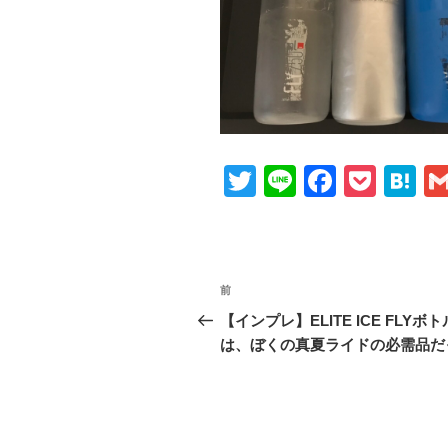
T
Li
F
P
H
wi
n
a
o
at
tt
e
c
ck
e
er
e
et
n
投
前
前
b
a
稿
の
【インプレ】ELITE ICE FLYボト
o
投
は、ぼくの真夏ライドの必需品だ
ナ
o
稿
ビ
k
ゲ