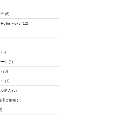
ッチ
(6)
oller Flex3
(12)
察
(5)
ャージ
(1)
ル
(20)
ドル
(1)
ール購入
(3)
清掃と整備
(1)
2)