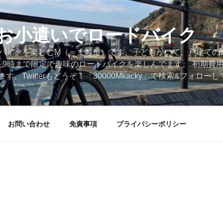
円のお小遣いでロードバイク
ードバイクを楽しむM（＝まちだ）です。子どもがいて、戸建ての
～9時まで限定で趣味のロードバイクを楽しんでます。 初期費
。Twitterもどうぞ！「30000Mkacky」で検索&フォロ
お問い合わせ
免責事項
プライバシーポリシー