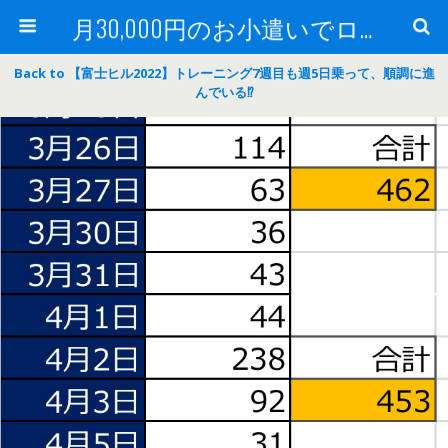
月30,000円のお小遣いでロードバイク
Back to 【富士ヒル2022】トレーニング7週目も週5日乗って、順調に進
んでいる⁉