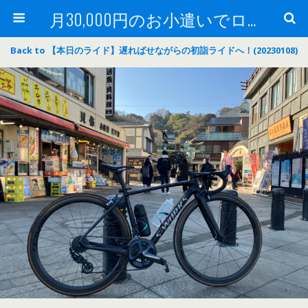
月30,000円のお小遣いでロードバイク
Back to 【本日のライド】遅ればせながらの初詣ライドへ！(20230108)