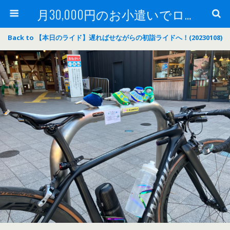
月30,000円のお小遣いでロードバイク
Back to 【本日のライド】遅ればせながらの初詣ライドへ！(20230108)