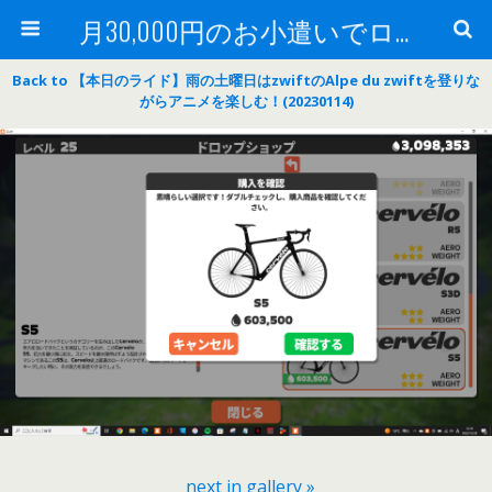
月30,000円のお小遣いでロードバイク
Back to 【本日のライド】雨の土曜日はzwiftのAlpe du zwiftを登りな
がらアニメを楽しむ！(20230114)
next in gallery »