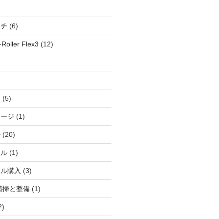
ッチ
(6)
oller Flex3
(12)
察
(5)
ャージ
(1)
ル
(20)
ドル
(1)
ール購入
(3)
清掃と整備
(1)
2)