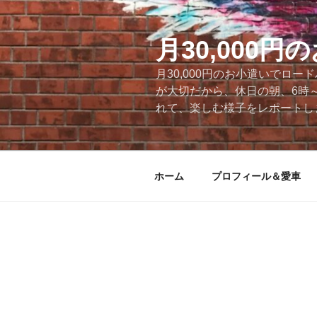
コ
ン
テ
月30,000
ン
月30,000円のお小遣いでロ
ツ
が大切だから、休日の朝、6時
へ
れて、楽しむ様子をレポートします
ス
キ
ッ
プ
ホーム
プロフィール＆愛車