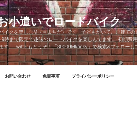
円のお小遣いでロードバイク
ードバイクを楽しむM（＝まちだ）です。子どもがいて、戸建ての
～9時まで限定で趣味のロードバイクを楽しんでます。 初期費
。Twitterもどうぞ！「30000Mkacky」で検索&フォロ
お問い合わせ
免責事項
プライバシーポリシー