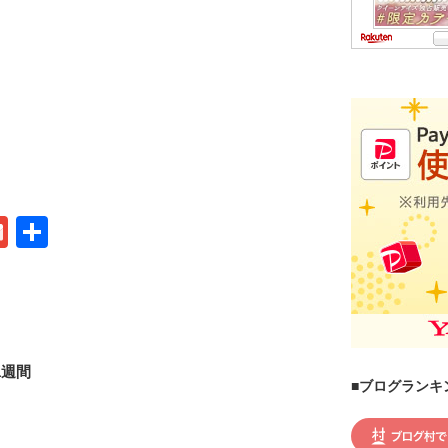
G
共
m
有
ail
1週間
■ブログランキ