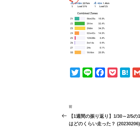
T
Li
F
P
H
wi
n
a
o
at
tt
e
c
ck
e
er
e
et
n
投
前
前
b
a
稿
の
【1週間の振り返り】1/30～2/5の
o
投
はどのくらい走った？ (20230206)
ナ
o
稿
ビ