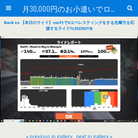
月30,000円のお小遣いでロードバイク
Back to 【本日のライド】zwiftでVエベレスティングをする先輩方を応
援するライド‼(20230219)
« previous in gallery
next in gallery »